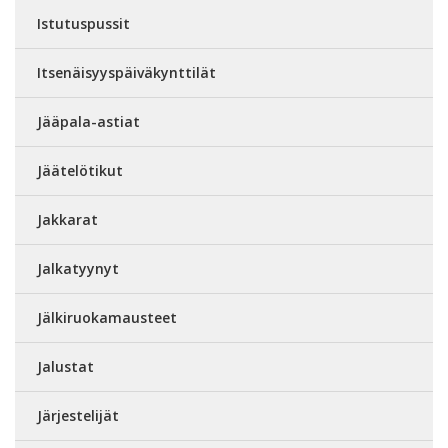
Istutuspussit
Itsenäisyyspäiväkynttilät
Jääpala-astiat
Jäätelötikut
Jakkarat
Jalkatyynyt
Jälkiruokamausteet
Jalustat
Järjestelijät