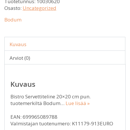
Tuotetunnus:
10030620
Osasto:
Uncategorized
Bodum
Kuvaus
Arviot (0)
Kuvaus
Bistro Servettiteline 20×20 cm pun.
tuotemerkiltä Bodum…
Lue lisää »
EAN: 699965089788
Valmistajan tuotenumero: K11179-913EURO