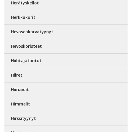
Herätyskellot
Herkkukorit
Hevosenkarvatyynyt
Hevoskoristeet
Hiihtäjätontut
Hiiret
Hiiriäidit
Himmelit
Hirssityynyt