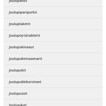
Joulupallot
Joulupiparipurkit
Jouluplaketit
Joulupöytätabletit
Joulupukinasut
Joulupukinnaamarit
Joulupukit
Joulupukkikoristeet
Joulupussit
Joulusukat