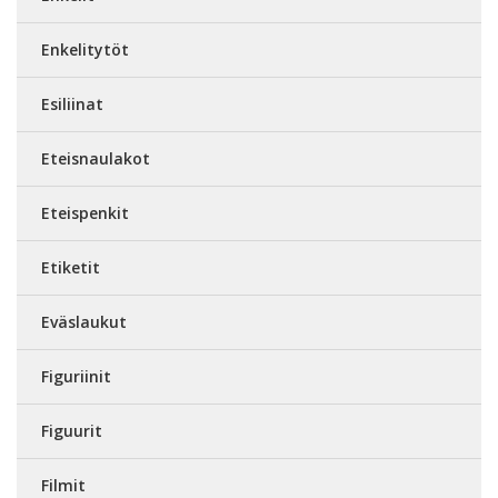
Enkelitytöt
Esiliinat
Eteisnaulakot
Eteispenkit
Etiketit
Eväslaukut
Figuriinit
Figuurit
Filmit