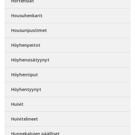
Hortensiat
Housuhenkarit
Housuripustimet
Höyhenpeitot
Höyhensisätyynyt
Höyhentiput
Höyhentyynyt
Huivit
Huivitelineet
Huonekalujen päälliset