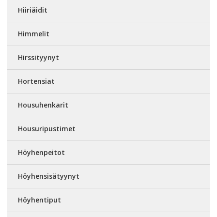
Hiiriäidit
Himmelit
Hirssityynyt
Hortensiat
Housuhenkarit
Housuripustimet
Höyhenpeitot
Höyhensisätyynyt
Höyhentiput