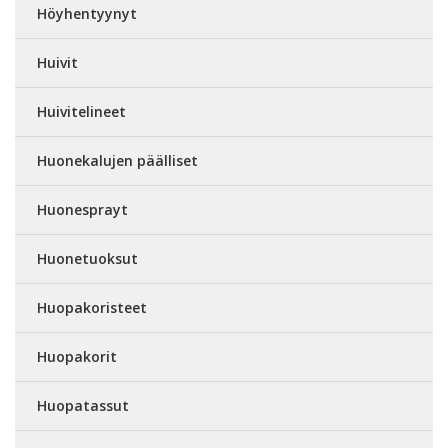
Höyhentyynyt
Huivit
Huivitelineet
Huonekalujen päälliset
Huonesprayt
Huonetuoksut
Huopakoristeet
Huopakorit
Huopatassut