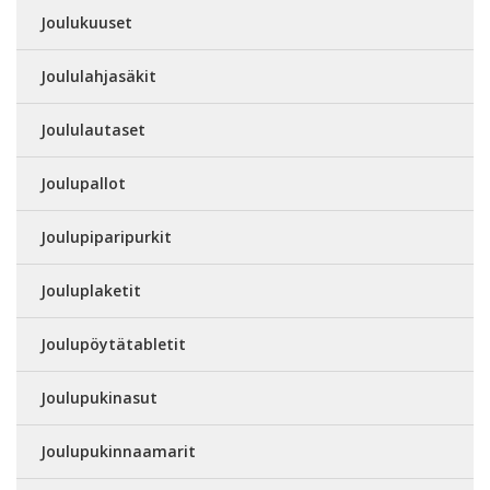
Joulukuuset
Joululahjasäkit
Joululautaset
Joulupallot
Joulupiparipurkit
Jouluplaketit
Joulupöytätabletit
Joulupukinasut
Joulupukinnaamarit