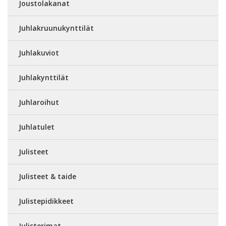
Joustolakanat
Juhlakruunukynttilät
Juhlakuviot
Juhlakynttilät
Juhlaroihut
Juhlatulet
Julisteet
Julisteet & taide
Julistepidikkeet
Julisterimat