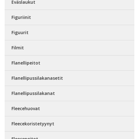
Eväslaukut
Figuriinit
Figuurit
Filmit
Flanellipeitot
Flanellipussilakanasetit
Flanellipussilakanat
Fleecehuovat
Fleecekoristetyynyt
Fleecepeitot