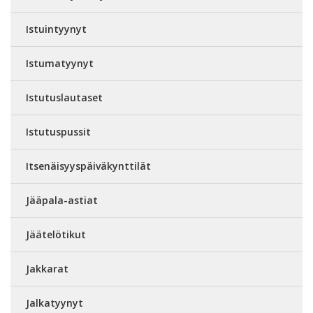
Istuintyynyt
Istumatyynyt
Istutuslautaset
Istutuspussit
Itsenäisyyspäiväkynttilät
Jääpala-astiat
Jäätelötikut
Jakkarat
Jalkatyynyt