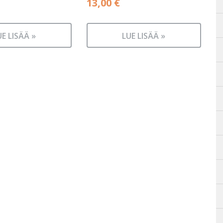
13,00
€
UE LISÄÄ »
LUE LISÄÄ »