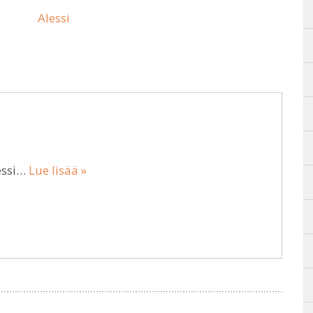
Alessi
essi…
Lue lisää »