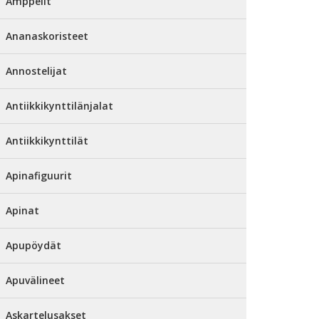
Amppelit
Ananaskoristeet
Annostelijat
Antiikkikynttilänjalat
Antiikkikynttilät
Apinafiguurit
Apinat
Apupöydät
Apuvälineet
Askartelusakset