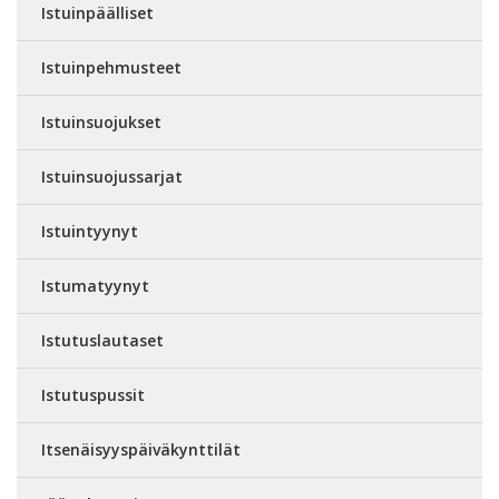
Istuinpäälliset
Istuinpehmusteet
Istuinsuojukset
Istuinsuojussarjat
Istuintyynyt
Istumatyynyt
Istutuslautaset
Istutuspussit
Itsenäisyyspäiväkynttilät