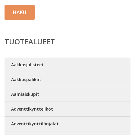
HAKU
TUOTEALUEET
Aakkosjulisteet
Aakkospalikat
Aamiaiskupit
Adventtikyntteliköt
Adventtikynttilänjalat