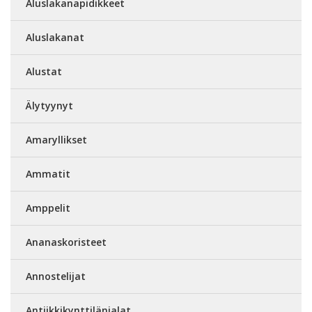
Aluslakanapidikkeet
Aluslakanat
Alustat
Älytyynyt
Amaryllikset
Ammatit
Amppelit
Ananaskoristeet
Annostelijat
Antiikkikynttilänjalat