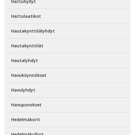
Hattuhyllyt
Hattulaatikot
Hautakynttilälyhdyt
Hautakynttilät
Hautalyhdyt
Havuköynnökset
Havulyhdyt
Havupunokset
Hedelmäkorit
Hedelmäkulhot