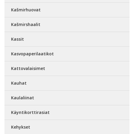
Kašmirhuovat
Kašmirshaalit
Kassit
Kasvopaperilaatikot
Kattovalaisimet
Kauhat
Kaulaliinat
Käyntikorttirasiat
Kehykset