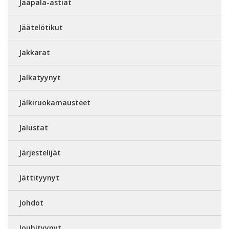
Jääpala-astiat
Jäätelötikut
Jakkarat
Jalkatyynyt
Jälkiruokamausteet
Jalustat
Järjestelijät
Jättityynyt
Johdot
Jouhityynyt