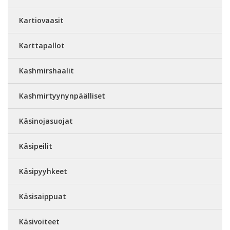
Kartiovaasit
Karttapallot
Kashmirshaalit
Kashmirtyynynpäälliset
Käsinojasuojat
Käsipeilit
Käsipyyhkeet
Käsisaippuat
Käsivoiteet