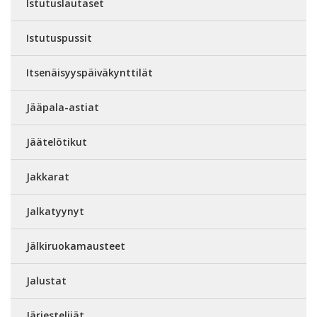
Istutuslautaset
Istutuspussit
Itsenäisyyspäiväkynttilät
Jääpala-astiat
Jäätelötikut
Jakkarat
Jalkatyynyt
Jälkiruokamausteet
Jalustat
Järjestelijät