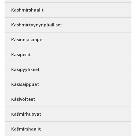
Kashmirshaalit
Kashmirtyynynpäälliset
Käsinojasuojat
Käsipeilit
Käsipyyhkeet
Käsisaippuat
Käsivoiteet
Kašmirhuovat
Kašmirshaalit