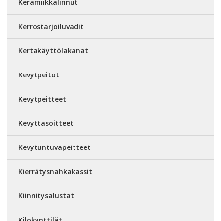
Keramiikkalinnut
Kerrostarjoiluvadit
Kertakäyttölakanat
Kevytpeitot
Kevytpeitteet
Kevyttasoitteet
Kevytuntuvapeitteet
Kierrätysnahkakassit
Kiinnitysalustat
Kilokynttilät