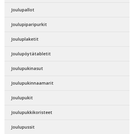
Joulupallot
Joulupiparipurkit
Jouluplaketit
Joulupöytätabletit
Joulupukinasut
Joulupukinnaamarit
Joulupukit
Joulupukkikoristeet
Joulupussit