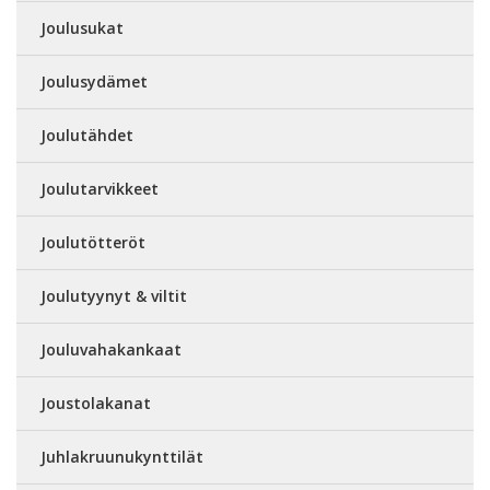
Joulusukat
Joulusydämet
Joulutähdet
Joulutarvikkeet
Joulutötteröt
Joulutyynyt & viltit
Jouluvahakankaat
Joustolakanat
Juhlakruunukynttilät