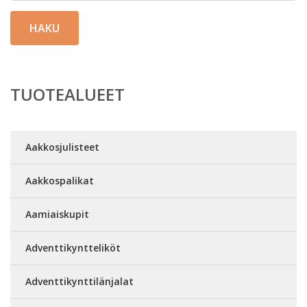
HAKU
TUOTEALUEET
Aakkosjulisteet
Aakkospalikat
Aamiaiskupit
Adventtikyntteliköt
Adventtikynttilänjalat