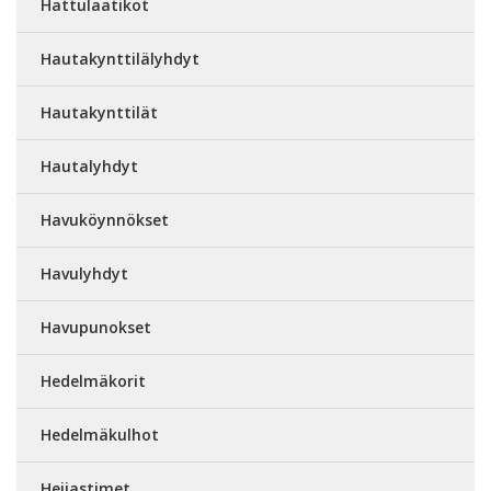
Hattulaatikot
Hautakynttilälyhdyt
Hautakynttilät
Hautalyhdyt
Havuköynnökset
Havulyhdyt
Havupunokset
Hedelmäkorit
Hedelmäkulhot
Heijastimet