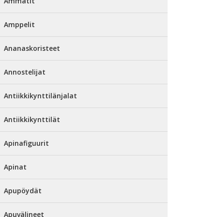
Ammatit
Amppelit
Ananaskoristeet
Annostelijat
Antiikkikynttilänjalat
Antiikkikynttilät
Apinafiguurit
Apinat
Apupöydät
Apuvälineet