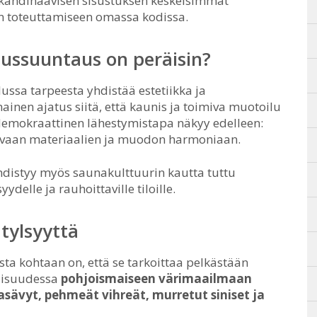
 skandinaavisen sisustuksen keskeisimmät
lin toteuttamiseen omassa kodissa.
tussuuntaus on peräisin?
ussa tarpeesta yhdistää estetiikka ja
ainen ajatus siitä, että kaunis ja toimiva muotoilu
ä demokraattinen lähestymistapa näkyy edelleen:
hin vaan materiaalien ja muodon harmoniaan.
distyy myös saunakulttuurin kautta tuttu
delle ja rauhoittaville tiloille.
 tylsyyttä
sta kohtaan on, että se tarkoittaa pelkästään
llisuudessa
pohjoismaiseen värimaailmaan
sävyt, pehmeät vihreät, murretut siniset ja