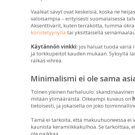
Vaaleat sävyt ovat keskeisiä, koska ne heija
valoisampia – erityisesti suomalaisessa tal
Aksenttivärit, kuten terrakotta, tumma okra
koristetyynyllä
tai yksittäisellä seinämaalau
Käytännön vinkki:
jos haluat tuoda väriä 
ja torkkupeitot kauden mukaan. Syksyllä läm
raikas vihreä.
Minimalismi ei ole sama asi
Toinen yleinen harhaluulo: skandinaavinen m
mitään ylimääräistä. Oikeampi kuvaus on
h
tietoisesti, ja jokaisella on joko toiminnallin
Tämä ei tarkoita, että makuuhuoneessa ei vo
kaunista keramiikkakulhoa. Se tarkoittaa, ett
ole paikkaa.