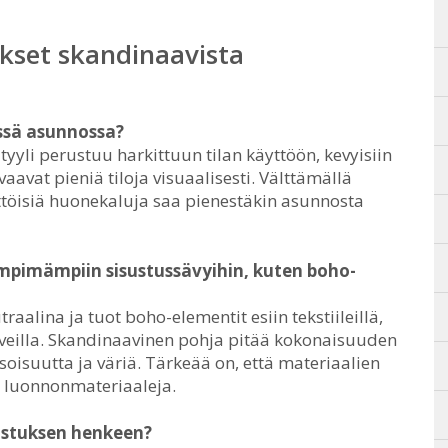
kset skandinaavista
ssä asunnossa?
tyyli perustuu harkittuun tilan käyttöön, kevyisiin
vaavat pieniä tiloja visuaalisesti. Välttämällä
töisiä huonekaluja saa pienestäkin asunnosta
ämpimämpiin sisustussävyihin, kuten boho-
raalina ja tuot boho-elementit esiin tekstiileillä,
sveilla. Skandinaavinen pohja pitää kokonaisuuden
osoisuutta ja väriä. Tärkeää on, että materiaalien
t luonnonmateriaaleja.
sustuksen henkeen?