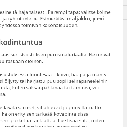
-esineitä hajanaisesti. Parempi tapa: valitse kolme
i, ja ryhmittele ne. Esimerkiksi
maljakko, pieni
yhdessä toimivan kokonaisuuden.
 kodintuntua
dinaavisen sisustuksen perusmateriaalia. Ne tuovat
uu raskaan oloinen.
sisustuksessa luontevaa – koivu, haapa ja mänty
i öljytty tai harjattu puu sopii seinäpaneeleihin,
uuta, kuten saksanpähkinää tai tammea, voi
na.
Pellavalakanaset, villahuovat ja puuvillamatto
kä on erityisen tärkeää kovapintaisissa
ein parkettia tai laattaa. Lue lisää siitä, miten
– myös pellavalaatuiset verhot sopivat