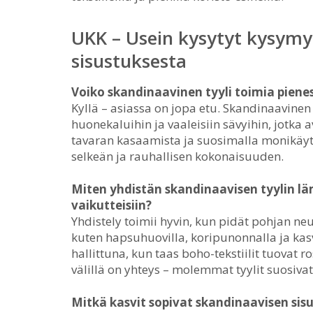
UKK – Usein kysytyt kysymy
sisustuksesta
Voiko skandinaavinen tyyli toimia piene
Kyllä – asiassa on jopa etu. Skandinaavinen 
huonekaluihin ja vaaleisiin sävyihin, jotka a
tavaran kasaamista ja suosimalla monikäyt
selkeän ja rauhallisen kokonaisuuden.
Miten yhdistän skandinaavisen tyylin l
vaikutteisiin?
Yhdistely toimii hyvin, kun pidät pohjan neut
kuten hapsuhuovilla, koripunonnalla ja ka
hallittuna, kun taas boho-tekstiilit tuovat r
välillä on yhteys – molemmat tyylit suosiva
Mitkä kasvit sopivat skandinaavisen si