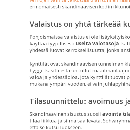
erinomaisesti skandinaavisen kodin ikkunoil
Valaistus on yhtä tärkeää k
Pohjoismaissa valaistus ei ole lisäyksityisk
käyttää tyypillisesti
useita valotasoja
: kat
yhdessä luovat kerroksellisuutta, jonka ansi
Kynttilät ovat skandinaavisen tunnelman kla
hygge-käsitteestä on tullut maailmanlaajui
valoa ja yhdessäoloa, jota kynttilät tuovat 
mukana ympäri vuoden, ei vain juhlapyhinä
Tilasuunnittelu: avoimuus ja
Skandinaavinen sisustus suosii
avointa ti
tilaa liikkua ja silmä saa levätä. Sohvaryh
että se kutsu luokseen.