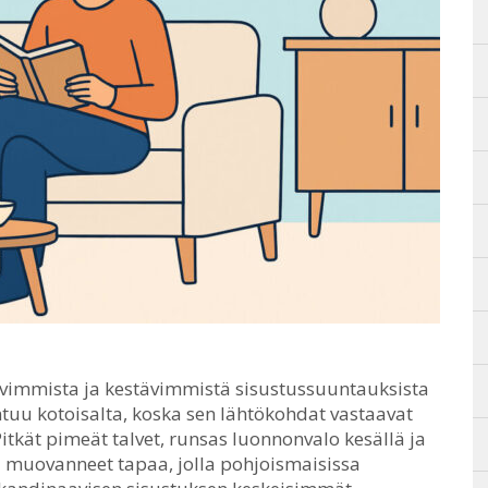
avimmista ja kestävimmistä sisustussuuntauksista
ntuu kotoisalta, koska sen lähtökohdat vastaavat
itkät pimeät talvet, runsas luonnonvalo kesällä ja
ki muovanneet tapaa, jolla pohjoismaisissa