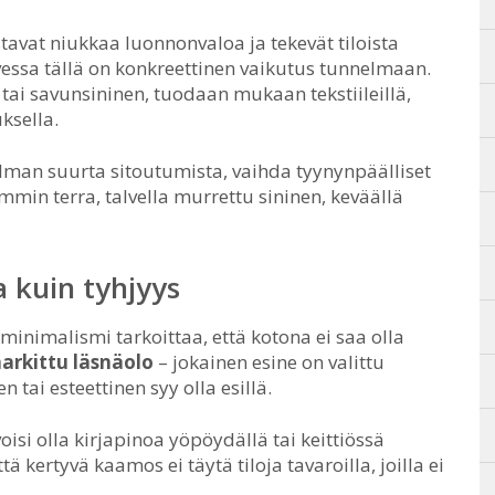
stavat niukkaa luonnonvaloa ja tekevät tiloista
vessa tällä on konkreettinen vaikutus tunnelmaan.
 tai savunsininen, tuodaan mukaan tekstiileillä,
ksella.
ilman suurta sitoutumista, vaihda tyynynpäälliset
min terra, talvella murrettu sininen, keväällä
a kuin tyhjyys
inimalismi tarkoittaa, että kotona ei saa olla
arkittu läsnäolo
– jokainen esine on valittu
en tai esteettinen syy olla esillä.
isi olla kirjapinoa yöpöydällä tai keittiössä
ä kertyvä kaamos ei täytä tiloja tavaroilla, joilla ei