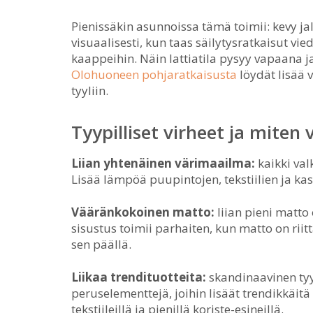
Pienissäkin asunnoissa tämä toimii: kevy ja
visuaalisesti, kun taas säilytysratkaisut vie
kaappeihin. Näin lattiatila pysyy vapaana 
Olohuoneen pohjaratkaisusta
löydät lisää 
tyyliin.
Tyypilliset virheet ja miten 
Liian yhtenäinen värimaailma:
kaikki val
Lisää lämpöä puupintojen, tekstiilien ja kas
Vääränkokoinen matto:
liian pieni matto
sisustus toimii parhaiten, kun matto on riit
sen päällä.
Liikaa trendituotteita:
skandinaavinen tyy
peruselementtejä, joihin lisäät trendikkäitä 
tekstiileillä ja pienillä koriste-esineillä.