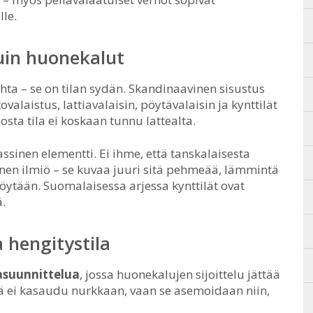
le.
uin huonekalut
ohta – se on tilan sydän. Skandinaavinen sisustus
tovalaistus, lattiavalaisin, pöytävalaisin ja kynttilät
osta tila ei koskaan tunnu lattealta.
ssinen elementti. Ei ihme, että tanskalaisesta
nen ilmiö – se kuvaa juuri sitä pehmeää, lämmintä
pöytään. Suomalaisessa arjessa kynttilät ovat
.
 hengitystila
lasuunnittelua
, jossa huonekalujen sijoittelu jättää
mä ei kasaudu nurkkaan, vaan se asemoidaan niin,