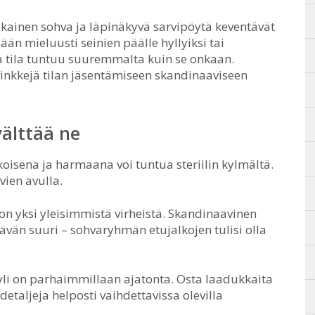
lkainen sohva ja läpinäkyvä sarvipöytä keventävät
dään mieluusti seinien päälle hyllyiksi tai
ja tila tuntuu suuremmalta kuin se onkaan.
vinkkejä tilan jäsentämiseen skandinaaviseen
välttää ne
koisena ja harmaana voi tuntua steriilin kylmältä.
vien avulla.
 on yksi yleisimmistä virheistä. Skandinaavinen
tävän suuri – sohvaryhmän etujalkojen tulisi olla
li on parhaimmillaan ajatonta. Osta laadukkaita
detaljeja helposti vaihdettavissa olevilla