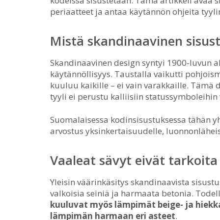
kodeissa sisustetaan. Tämä artikkeli avaa
periaatteet ja antaa käytännön ohjeita tyy
Mistä skandinaavinen sisus
Skandinaavinen design syntyi 1900-luvun al
käytännöllisyys. Taustalla vaikutti pohjoism
kuuluu kaikille – ei vain varakkaille. Täm
tyyli ei perustu kalliisiin statussymbolei
Suomalaisessa kodinsisustuksessa tähän yh
arvostus yksinkertaisuudelle, luonnonläheisyy
Vaaleat sävyt eivät tarkoita
Yleisin väärinkäsitys skandinaavista sisustu
valkoisia seiniä ja harmaata betonia. Tode
kuuluvat myös lämpimät beige- ja hiekka
lämpimän harmaan eri asteet
.