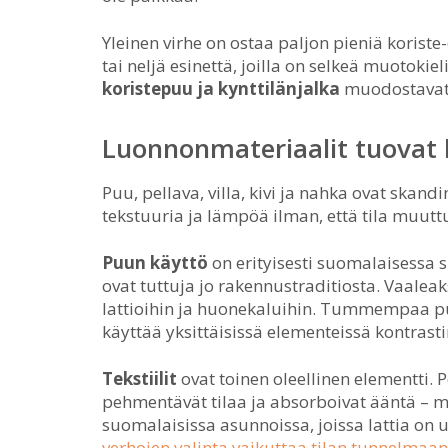
Yleinen virhe on ostaa paljon pieniä koriste
tai neljä esinettä, joilla on selkeä muotokiel
koristepuu ja kynttilänjalka
muodostavat 
Luonnonmateriaalit tuovat
Puu, pellava, villa, kivi ja nahka ovat skan
tekstuuria ja lämpöä ilman, että tila muutt
Puun käyttö
on erityisesti suomalaisessa 
ovat tuttuja jo rakennustraditiosta. Vaaleaks
lattioihin ja huonekaluihin. Tummempaa p
käyttää yksittäisissä elementeissä kontrasti
Tekstiilit
ovat toinen oleellinen elementti. 
pehmentävät tilaa ja absorboivat ääntä – mi
suomalaisissa asunnoissa, joissa lattia on us
verhojen valinta vaikuttaa tilan tunnelmaan