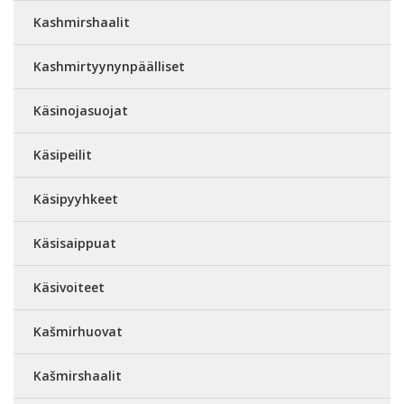
Kashmirshaalit
Kashmirtyynynpäälliset
Käsinojasuojat
Käsipeilit
Käsipyyhkeet
Käsisaippuat
Käsivoiteet
Kašmirhuovat
Kašmirshaalit