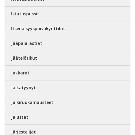
Istutuspussit
Itsenäisyyspäiväkynttilät
Jääpala-astiat
Jäätelötikut
Jakkarat
Jalkatyynyt
Jälkiruokamausteet
Jalustat
Järjestelijät