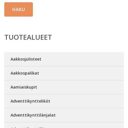
HAKU
TUOTEALUEET
Aakkosjulisteet
Aakkospalikat
Aamiaiskupit
Adventtikyntteliköt
Adventtikynttilänjalat