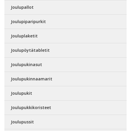
Joulupallot
Joulupiparipurkit
Jouluplaketit
Joulupöytätabletit
Joulupukinasut
Joulupukinnaamarit
Joulupukit
Joulupukkikoristeet
Joulupussit