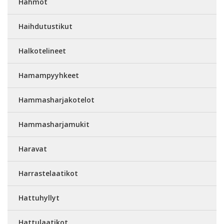
Hahmot
Haihdutustikut
Halkotelineet
Hamampyyhkeet
Hammasharjakotelot
Hammasharjamukit
Haravat
Harrastelaatikot
Hattuhyllyt
Hattulaatikot