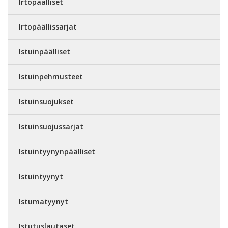
Irtopäälliset
Irtopäällissarjat
Istuinpäälliset
Istuinpehmusteet
Istuinsuojukset
Istuinsuojussarjat
Istuintyynynpäälliset
Istuintyynyt
Istumatyynyt
Istutuslautaset