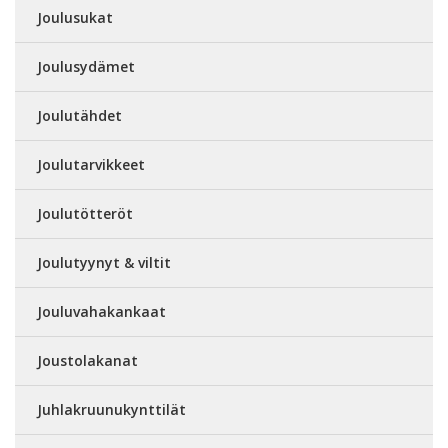
Joulusukat
Joulusydämet
Joulutähdet
Joulutarvikkeet
Joulutötteröt
Joulutyynyt & viltit
Jouluvahakankaat
Joustolakanat
Juhlakruunukynttilät