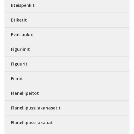
Eteispenkit
Etiketit
Eväslaukut
Figuriinit
Figuurit
Filmit
Flanellipeitot
Flanellipussilakanasetit
Flanellipussilakanat