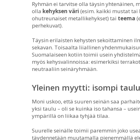
Ryhmän ei tarvitse olla täysin yhtenäinen, m
olla
kehyksen väri
(esim. kaikki mustat tai
ohutreunaiset metallikehykset) tai
teema
(
perhekuvat).
Täysin erilaisten kehysten sekoittaminen il
sekavan. Toisaalta liiallinen yhdenmukaisu
Suomalaiseen kotiin toimii usein yhdistelm
myös kehysvalinnoissa: esimerkiksi terrako
neutraaliin seinäryhmään.
Yleinen myytti: isompi taul
Moni uskoo, että suuren seinän saa parhaite
yksi taulu – oli se kuinka iso tahansa – us
ympärillä on liikaa tyhjää tilaa.
Suurelle seinälle toimii paremmin joko usea
täydennetään muutamalla pienemmällä eleme