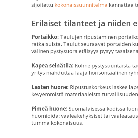
sijoitettu
kokonaissuunnitelma
kannattaa te
Erilaiset tilanteet ja niiden e
Portaikko:
Taulujen ripustaminen portaikon
ratkaisuista. Taulut seuraavat portaiden ku
välinen pystysuora etäisyys pysyy tasaisena
Kapea seinätila:
Kolme pystysuuntaista tau
yritys mahduttaa laaja horisontaalinen ryh
Lasten huone:
Ripustuskorkeus laskee laps
kevyemmistä materiaaleista turvallisuuden
Pimeä huone:
Suomalaisessa kodissa luonn
huomioida: vaaleakehyksiset tai vaaleataus
tumma kokonaisuus.