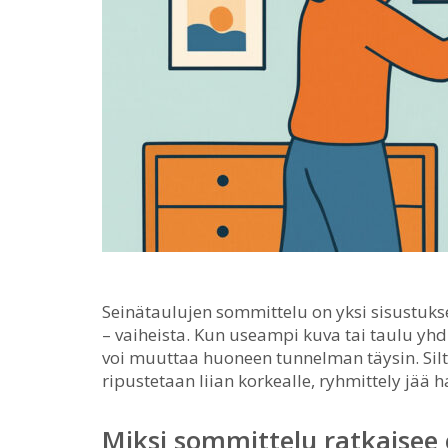
Seinätaulujen sommittelu on yksi sisustuk
– vaiheista.
Kun useampi kuva tai taulu yhd
voi muuttaa huoneen tunnelman täysin. Silt
ripustetaan liian korkealle, ryhmittely jää h
Miksi sommittelu ratkaisee