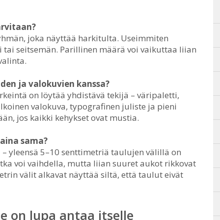
arvitaan?
hmän, joka näyttää harkitulta. Useimmiten
 tai seitsemän. Parillinen määrä voi vaikuttaa liian
valinta.
eiden ja valokuvien kanssa?
ärkeintä on löytää yhdistävä tekijä – väripaletti,
lkoinen valokuva, typografinen juliste ja pieni
n, jos kaikki kehykset ovat mustia.
a aina sama?
 yleensä 5–10 senttimetriä taulujen välillä on
ka voi vaihdella, mutta liian suuret aukot rikkovat
in välit alkavat näyttää siltä, että taulut eivät
e on lupa antaa itselle