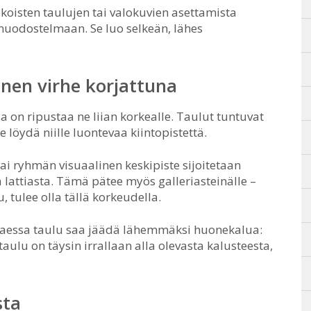
oisten taulujen tai valokuvien asettamista
muodostelmaan. Se luo selkeän, lähes
inen virhe korjattuna
sa on ripustaa ne liian korkealle. Taulut tuntuvat
e löydä niille luontevaa kiintopistettä.
ai ryhmän visuaalinen keskipiste sijoitetaan
 lattiasta. Tämä pätee myös galleriasteinälle –
, tulee olla tällä korkeudella.
ttaessa taulu saa jäädä lähemmäksi huonekalua:
taulu on täysin irrallaan alla olevasta kalusteesta,
sta