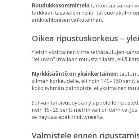
Ruudukkosommittelu
tarkoittaa samankok
tarkkaan tasavälein neliö- tai suorakulmio
arkkitehtonisen vaikutelman.
Oikea ripustuskorkeus – yle
Yleisin yksittäinen virhe seinätaulujen kans
”leijuvan” irrallaan muusta tilasta, eikä kats
Nyrkkisääntö on yksinkertainen:
taulun t
silmän korkeudelle, eli noin 145–160 senttiä
koko ryhmän painopiste, ei yksittäinen taulu
Sohvan tai sivupöydän yläpuolelle ripuste
noin 15–25 senttimetrin väli on toimiva. Jos 
se näyttää epäkiinnittyneeltä.
Valmistele ennen ripustami