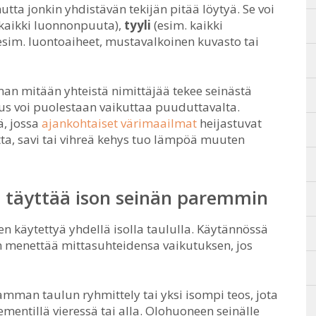
utta jonkin yhdistävän tekijän pitää löytyä. Se voi
 kaikki luonnonpuuta),
tyyli
(esim. kaikki
esim. luontoaiheet, mustavalkoinen kuvasto tai
man mitään yhteistä nimittäjää tekee seinästä
us voi puolestaan vaikuttaa puuduttavalta.
ä, jossa
ajankohtaiset värimaailmat
heijastuvat
tta, savi tai vihreä kehys tuo lämpöä muuten
u täyttää ison seinän paremmin
n käytettyä yhdellä isolla taululla. Käytännössä
ein menettää mittasuhteidensa vaikutuksen, jos
mman taulun ryhmittely tai yksi isompi teos, jota
ntillä vieressä tai alla. Olohuoneen seinälle