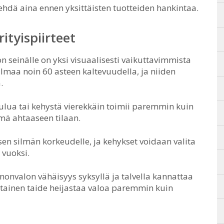
hdä aina ennen yksittäisten tuotteiden hankintaa.
rityispiirteet
 seinälle on yksi visuaalisesti vaikuttavimmista
lmaa noin 60 asteen kaltevuudella, ja niiden
.
lua tai kehystä vierekkäin toimii paremmin kuin
mä ahtaaseen tilaan.
en silmän korkeudelle, ja kehykset voidaan valita
 vuoksi.
onvalon vähäisyys syksyllä ja talvella kannattaa
tainen taide heijastaa valoa paremmin kuin