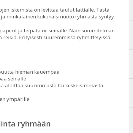
n iskemistä on levittää taulut lattialle. Tästä
sa ja minkälainen kokonaismuoto ryhmästä syntyy.
paperit ja teipata ne seinälle. Näin sommitelman
ä reikiä. Erityisesti suuremmissa ryhmittelyissä
naisuutta hieman kauempaa
paa seinälle
taa aloittaa suurimmasta tai keskeisimmästä
sen ympärille
alinta ryhmään