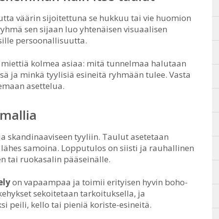
mutta väärin sijoitettuna se hukkuu tai vie huomion
yhmä sen sijaan luo yhtenäisen visuaalisen
ille persoonallisuutta.
 miettiä kolmea asiaa: mitä tunnelmaa halutaan
sä ja minkä tyylisiä esineitä ryhmään tulee. Vasta
lemaan asettelua.
mallia
ja skandinaaviseen tyyliin. Taulut asetetaan
 lähes samoina. Lopputulos on siisti ja rauhallinen
 tai ruokasalin pääseinälle.
ely
on vapaampaa ja toimii erityisen hyvin boho-
kehykset sekoitetaan tarkoituksella, ja
peili, kello tai pieniä koriste-esineitä.