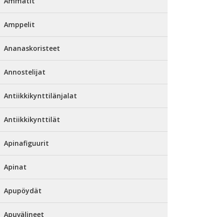
Ammatit
Amppelit
Ananaskoristeet
Annostelijat
Antiikkikynttilänjalat
Antiikkikynttilät
Apinafiguurit
Apinat
Apupöydät
Apuvälineet