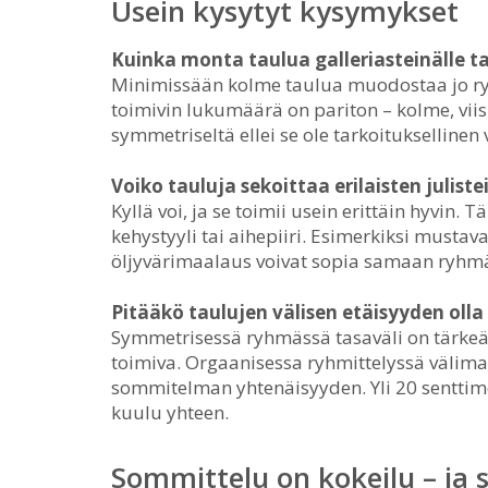
Usein kysytyt kysymykset
Kuinka monta taulua galleriasteinälle t
Minimissään kolme taulua muodostaa jo ry
toimivin lukumäärä on pariton – kolme, viisi
symmetriseltä ellei se ole tarkoituksellinen 
Voiko tauluja sekoittaa erilaisten julist
Kyllä voi, ja se toimii usein erittäin hyvin. T
kehystyyli tai aihepiiri. Esimerkiksi mustava
öljyvärimaalaus voivat sopia samaan ryhmää
Pitääkö taulujen välisen etäisyyden oll
Symmetrisessä ryhmässä tasaväli on tärkeä –
toimiva. Orgaanisessa ryhmittelyssä välimat
sommitelman yhtenäisyyden. Yli 20 senttimetr
kuulu yhteen.
Sommittelu on kokeilu – ja s