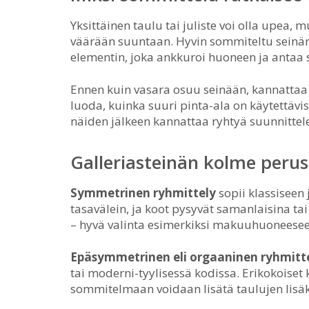
Yksittäinen taulu tai juliste voi olla upea, 
väärään suuntaan. Hyvin sommiteltu seinär
elementin, joka ankkuroi huoneen ja antaa s
Ennen kuin vasara osuu seinään, kannattaa
luoda, kuinka suuri pinta-ala on käytettävis
näiden jälkeen kannattaa ryhtyä suunnitte
Galleriasteinän kolme perus
Symmetrinen ryhmittely
sopii klassiseen 
tasavälein, ja koot pysyvät samanlaisina tai
– hyvä valinta esimerkiksi makuuhuoneeseen
Epäsymmetrinen eli orgaaninen ryhmitt
tai moderni-tyylisessä kodissa. Erikokoiset 
sommitelmaan voidaan lisätä taulujen lisäksi 