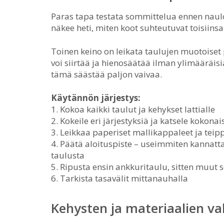
Paras tapa testata sommittelua ennen nauloje
näkee heti, miten koot suhteutuvat toisiin
Toinen keino on leikata taulujen muotoiset 
voi siirtää ja hienosäätää ilman ylimääräisi
tämä säästää paljon vaivaa.
Käytännön järjestys:
1. Kokoa kaikki taulut ja kehykset lattialle
2. Kokeile eri järjestyksiä ja katsele koko
3. Leikkaa paperiset mallikappaleet ja teip
4. Päätä aloituspiste – useimmiten kannat
taulusta
5. Ripusta ensin ankkuritaulu, sitten muut 
6. Tarkista tasavälit mittanauhalla
Kehysten ja materiaalien v