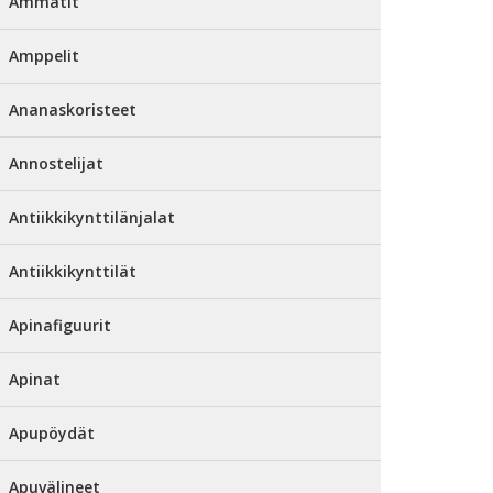
Ammatit
Amppelit
Ananaskoristeet
Annostelijat
Antiikkikynttilänjalat
Antiikkikynttilät
Apinafiguurit
Apinat
Apupöydät
Apuvälineet