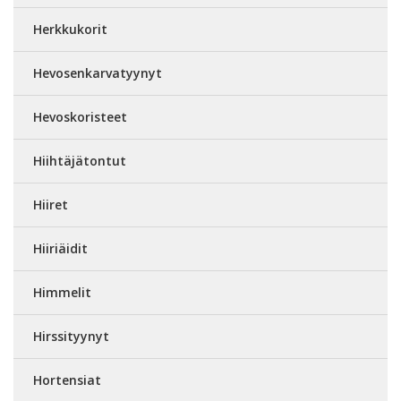
Herkkukorit
Hevosenkarvatyynyt
Hevoskoristeet
Hiihtäjätontut
Hiiret
Hiiriäidit
Himmelit
Hirssityynyt
Hortensiat