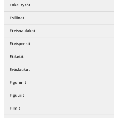
Enkelitytöt
Esiliinat
Eteisnaulakot
Eteispenkit
Etiketit
Eväslaukut
Figuriinit
Figuurit
Filmit