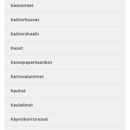
Käsivoiteet
Kašmirhuovat
Kašmirshaalit
Kassit
Kasvopaperilaatikot
Kattovalaisimet
Kauhat
Kaulaliinat
Käyntikorttirasiat