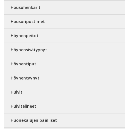
Housuhenkarit
Housuripustimet
Höyhenpeitot
Höyhensisätyynyt
Höyhentiput
Höyhentyynyt
Huivit
Huivitelineet
Huonekalujen päälliset