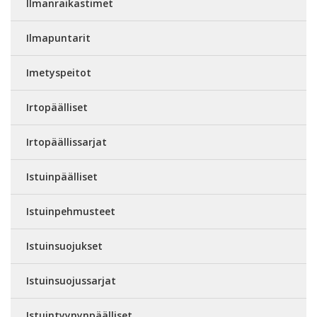
Ilmanraikastimet
Ilmapuntarit
Imetyspeitot
Irtopäälliset
Irtopäällissarjat
Istuinpäälliset
Istuinpehmusteet
Istuinsuojukset
Istuinsuojussarjat
Istuintyynynpäälliset