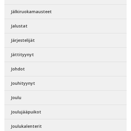
Jälkiruokamausteet
Jalustat
Järjestelijät
Jättityynyt
Johdot
Jouhityynyt
Joulu
Joulujääpuikot
Joulukalenterit