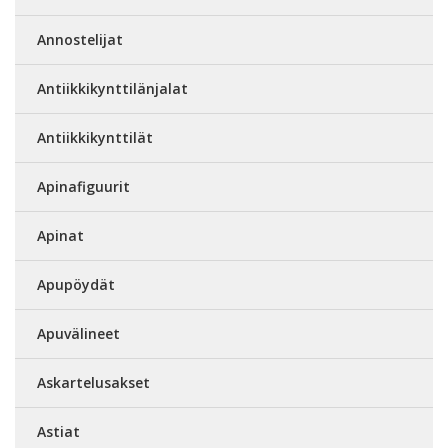
Annostelijat
Antiikkikynttilänjalat
Antiikkikynttilät
Apinafiguurit
Apinat
Apupöydät
Apuvälineet
Askartelusakset
Astiat