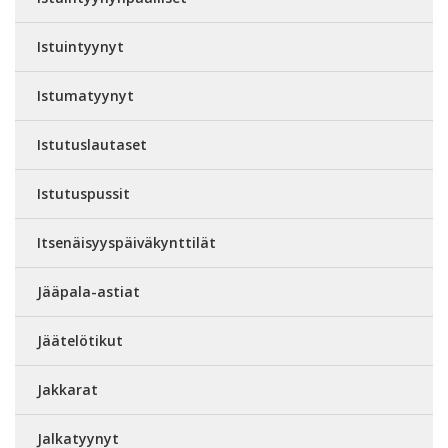
Istuintyynyt
Istumatyynyt
Istutuslautaset
Istutuspussit
Itsenäisyyspäiväkynttilät
Jääpala-astiat
Jäätelötikut
Jakkarat
Jalkatyynyt