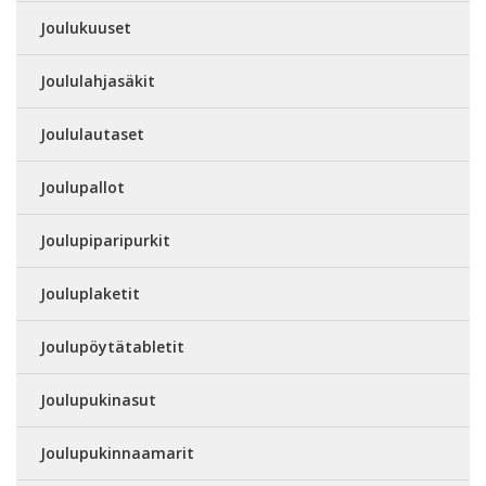
Joulukuuset
Joululahjasäkit
Joululautaset
Joulupallot
Joulupiparipurkit
Jouluplaketit
Joulupöytätabletit
Joulupukinasut
Joulupukinnaamarit