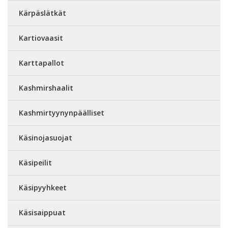
Kärpäslätkät
Kartiovaasit
Karttapallot
Kashmirshaalit
Kashmirtyynynpäälliset
Käsinojasuojat
Käsipeilit
Käsipyyhkeet
Käsisaippuat