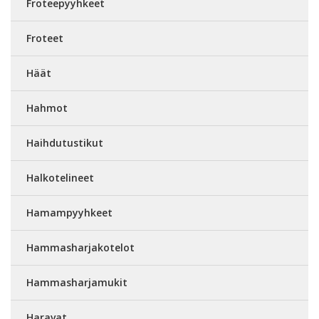
Froteepyyhkeet
Froteet
Häät
Hahmot
Haihdutustikut
Halkotelineet
Hamampyyhkeet
Hammasharjakotelot
Hammasharjamukit
Haravat