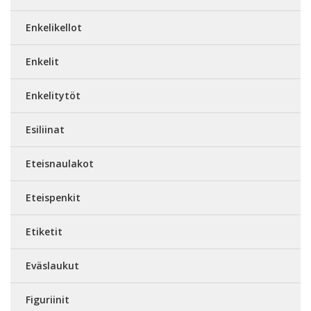
Enkelikellot
Enkelit
Enkelitytöt
Esiliinat
Eteisnaulakot
Eteispenkit
Etiketit
Eväslaukut
Figuriinit