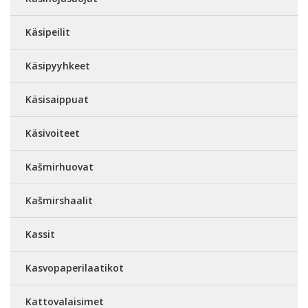
Käsipeilit
Käsipyyhkeet
Käsisaippuat
Käsivoiteet
Kašmirhuovat
Kašmirshaalit
Kassit
Kasvopaperilaatikot
Kattovalaisimet