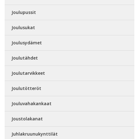
Joulupussit
Joulusukat
Joulusydämet
Joulutähdet
Joulutarvikkeet
Joulutötteröt
Jouluvahakankaat
Joustolakanat
Juhlakruunukynttilät