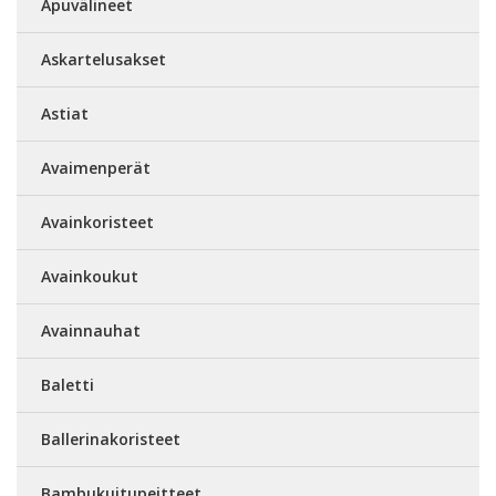
Apuvälineet
Askartelusakset
Astiat
Avaimenperät
Avainkoristeet
Avainkoukut
Avainnauhat
Baletti
Ballerinakoristeet
Bambukuitupeitteet