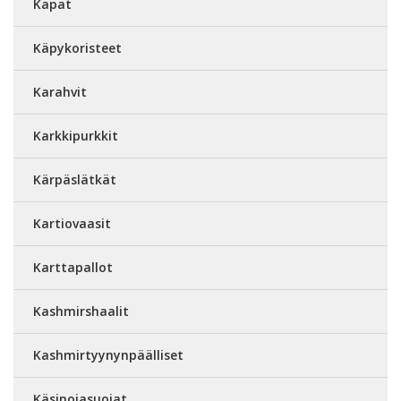
Kapat
Käpykoristeet
Karahvit
Karkkipurkkit
Kärpäslätkät
Kartiovaasit
Karttapallot
Kashmirshaalit
Kashmirtyynynpäälliset
Käsinojasuojat