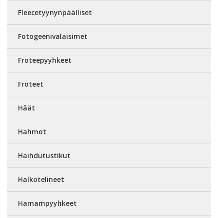
Fleecetyynynpäälliset
Fotogeenivalaisimet
Froteepyyhkeet
Froteet
Häät
Hahmot
Haihdutustikut
Halkotelineet
Hamampyyhkeet