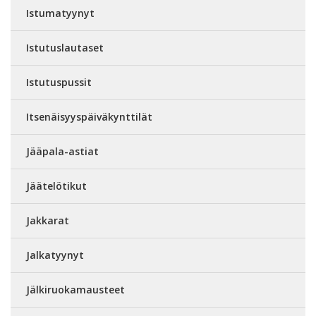
Istumatyynyt
Istutuslautaset
Istutuspussit
Itsenäisyyspäiväkynttilät
Jääpala-astiat
Jäätelötikut
Jakkarat
Jalkatyynyt
Jälkiruokamausteet