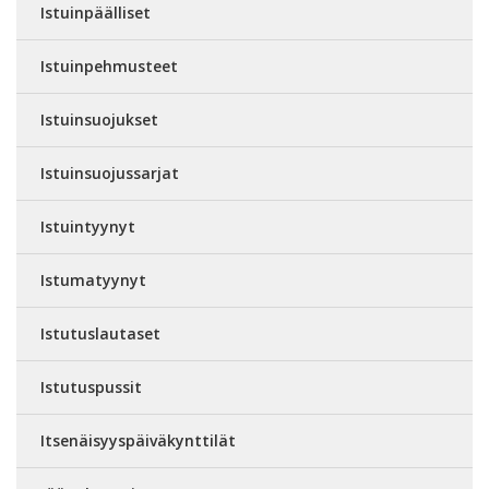
Istuinpäälliset
Istuinpehmusteet
Istuinsuojukset
Istuinsuojussarjat
Istuintyynyt
Istumatyynyt
Istutuslautaset
Istutuspussit
Itsenäisyyspäiväkynttilät