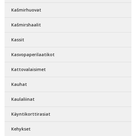
Kašmirhuovat
Kašmirshaalit
Kassit
Kasvopaperilaatikot
Kattovalaisimet
Kauhat
Kaulaliinat
Käyntikorttirasiat
Kehykset