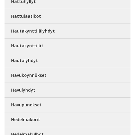
Hattuhyllyt
Hattulaatikot
Hautakynttilälyhdyt
Hautakynttilät
Hautalyhdyt
Havuköynnökset
Havulyhdyt
Havupunokset
Hedelmäkorit
Hedelmäkulhot