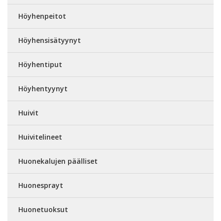
Höyhenpeitot
Höyhensisätyynyt
Höyhentiput
Höyhentyynyt
Huivit
Huivitelineet
Huonekalujen päälliset
Huonesprayt
Huonetuoksut