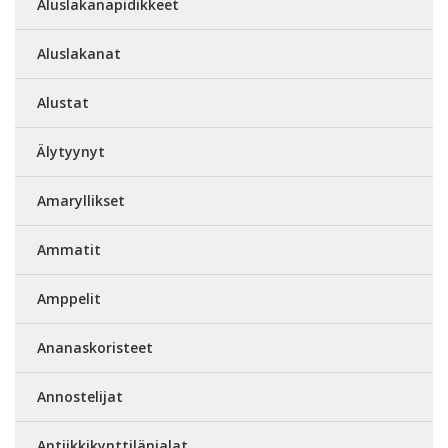
Aluslakanapidikkeet
Aluslakanat
Alustat
Älytyynyt
Amaryllikset
Ammatit
Amppelit
Ananaskoristeet
Annostelijat
Antiikkikynttilänjalat