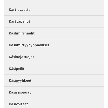
Kartiovaasit
Karttapallot
Kashmirshaalit
Kashmirtyynynpäälliset
Käsinojasuojat
Käsipeilit
Käsipyyhkeet
Käsisaippuat
Käsivoiteet