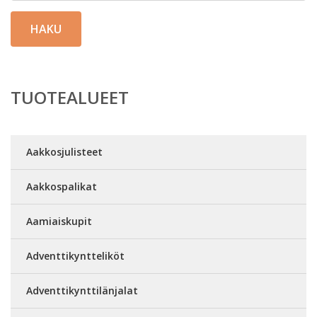
HAKU
TUOTEALUEET
Aakkosjulisteet
Aakkospalikat
Aamiaiskupit
Adventtikyntteliköt
Adventtikynttilänjalat