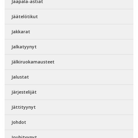
Jääpala-astiat
Jäätelötikut
Jakkarat
Jalkatyynyt
Jälkiruokamausteet
Jalustat
Järjestelijät
Jättityynyt
Johdot
Jouhityynyt