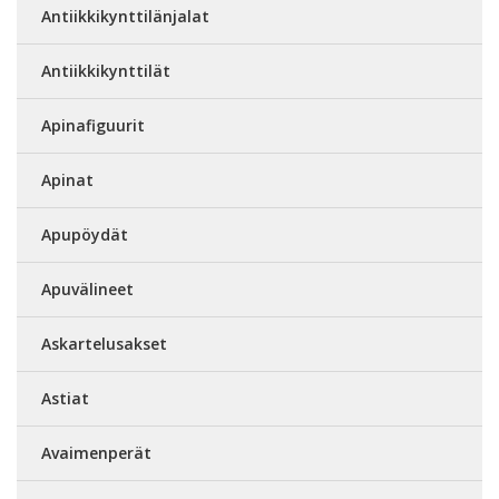
Antiikkikynttilänjalat
Antiikkikynttilät
Apinafiguurit
Apinat
Apupöydät
Apuvälineet
Askartelusakset
Astiat
Avaimenperät