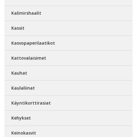
Kašmirshaalit
Kassit
Kasvopaperilaatikot
Kattovalaisimet
Kauhat
Kaulaliinat
Käyntikorttirasiat
Kehykset
Keinokasvit