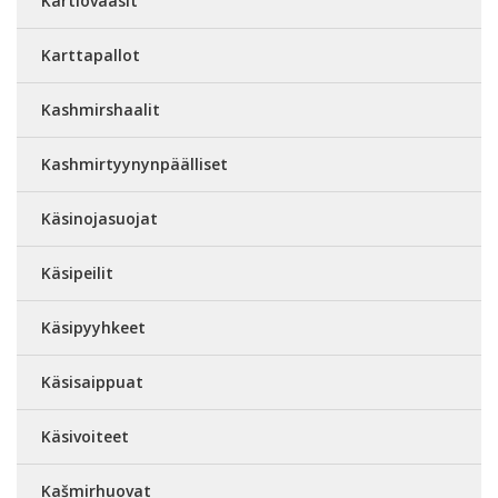
Kartiovaasit
Karttapallot
Kashmirshaalit
Kashmirtyynynpäälliset
Käsinojasuojat
Käsipeilit
Käsipyyhkeet
Käsisaippuat
Käsivoiteet
Kašmirhuovat