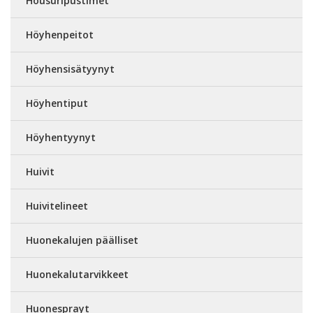
Housuripustimet
Höyhenpeitot
Höyhensisätyynyt
Höyhentiput
Höyhentyynyt
Huivit
Huivitelineet
Huonekalujen päälliset
Huonekalutarvikkeet
Huonesprayt