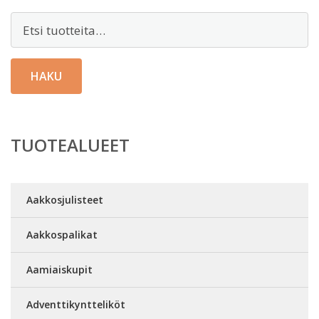
Etsi:
HAKU
TUOTEALUEET
Aakkosjulisteet
Aakkospalikat
Aamiaiskupit
Adventtikyntteliköt