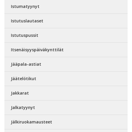
Istumatyynyt
Istutuslautaset
Istutuspussit
Itsenäisyyspäiväkynttilät
Jääpala-astiat
Jäätelötikut
Jakkarat
Jalkatyynyt
Jälkiruokamausteet