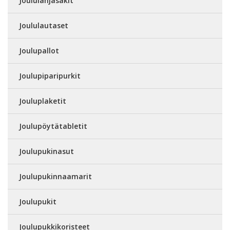
Joululahjasäkit
Joululautaset
Joulupallot
Joulupiparipurkit
Jouluplaketit
Joulupöytätabletit
Joulupukinasut
Joulupukinnaamarit
Joulupukit
Joulupukkikoristeet