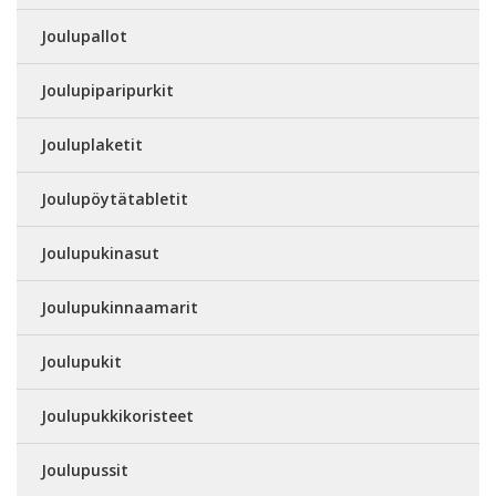
Joulupallot
Joulupiparipurkit
Jouluplaketit
Joulupöytätabletit
Joulupukinasut
Joulupukinnaamarit
Joulupukit
Joulupukkikoristeet
Joulupussit