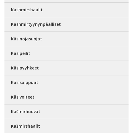
Kashmirshaalit
Kashmirtyynynpäälliset
Käsinojasuojat
Käsipeilit
Käsipyyhkeet
Käsisaippuat
Käsivoiteet
Kašmirhuovat
Kašmirshaalit