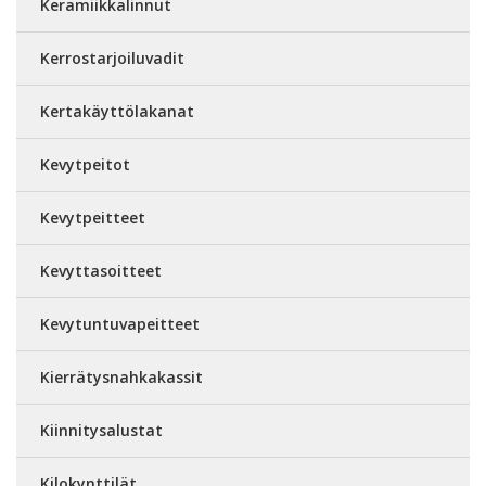
Keramiikkalinnut
Kerrostarjoiluvadit
Kertakäyttölakanat
Kevytpeitot
Kevytpeitteet
Kevyttasoitteet
Kevytuntuvapeitteet
Kierrätysnahkakassit
Kiinnitysalustat
Kilokynttilät