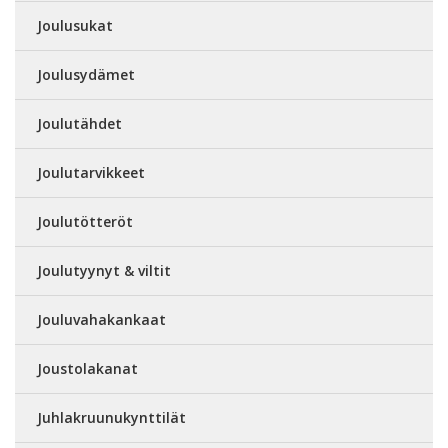
Joulusukat
Joulusydämet
Joulutähdet
Joulutarvikkeet
Joulutötteröt
Joulutyynyt & viltit
Jouluvahakankaat
Joustolakanat
Juhlakruunukynttilät