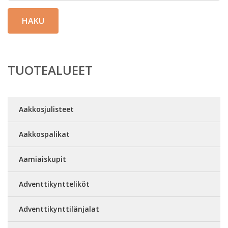
HAKU
TUOTEALUEET
Aakkosjulisteet
Aakkospalikat
Aamiaiskupit
Adventtikyntteliköt
Adventtikynttilänjalat