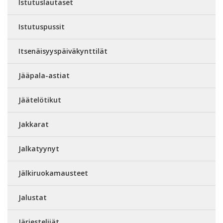
Istutuslautaset
Istutuspussit
Itsenäisyyspäiväkynttilät
Jääpala-astiat
Jäätelötikut
Jakkarat
Jalkatyynyt
Jälkiruokamausteet
Jalustat
Järjestelijät