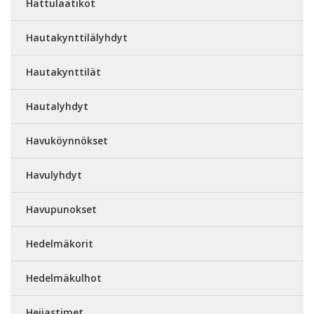
Hattulaatikot
Hautakynttilälyhdyt
Hautakynttilät
Hautalyhdyt
Havuköynnökset
Havulyhdyt
Havupunokset
Hedelmäkorit
Hedelmäkulhot
Heijastimet