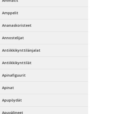
Ammatit
Amppelit
Ananaskoristeet
Annostelijat
Antiikkikynttilänjalat
Antiikkikynttilät
Apinafiguurit
Apinat
Apupöydät
Apuvälineet