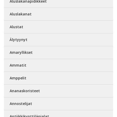
Aluslakanapidikkeet
Aluslakanat
Alustat
Älytyynyt
Amaryllikset
Ammatit
Amppelit
Ananaskoristeet
Annostelijat
Antiikkikynttilänjalat