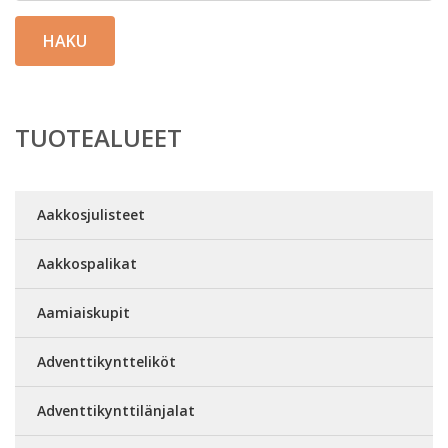
HAKU
TUOTEALUEET
Aakkosjulisteet
Aakkospalikat
Aamiaiskupit
Adventtikyntteliköt
Adventtikynttilänjalat