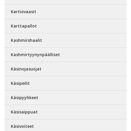
Kartiovaasit
Karttapallot
Kashmirshaalit
Kashmirtyynynpäälliset
Käsinojasuojat
Käsipeilit
Käsipyyhkeet
Käsisaippuat
Käsivoiteet