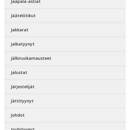
Jääpala-astiat
Jäätelötikut
Jakkarat
Jalkatyynyt
Jälkiruokamausteet
Jalustat
Järjestelijät
Jättityynyt
Johdot
Jouhityynyt