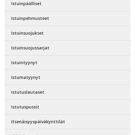
Istuinpäälliset
Istuinpehmusteet
Istuinsuojukset
Istuinsuojussarjat
Istuintyynyt
Istumatyynyt
Istutuslautaset
Istutuspussit
Itsenäisyyspäiväkynttilät