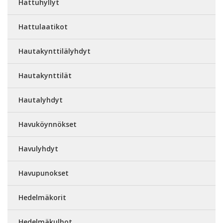
Hattuhyllyt
Hattulaatikot
Hautakynttilälyhdyt
Hautakynttilät
Hautalyhdyt
Havuköynnökset
Havulyhdyt
Havupunokset
Hedelmäkorit
Hedelmäkulhot