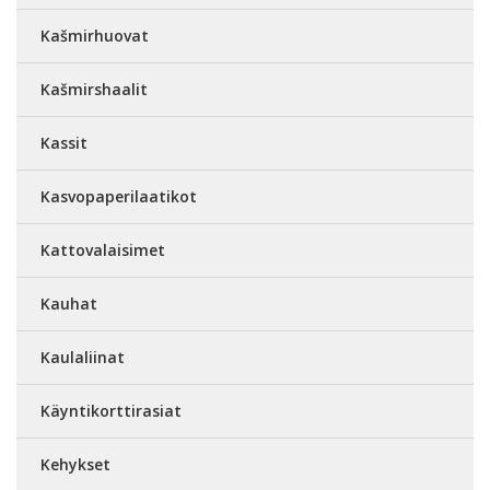
Kašmirhuovat
Kašmirshaalit
Kassit
Kasvopaperilaatikot
Kattovalaisimet
Kauhat
Kaulaliinat
Käyntikorttirasiat
Kehykset