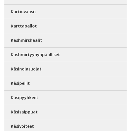
Kartiovaasit
Karttapallot
Kashmirshaalit
Kashmirtyynynpäälliset
Käsinojasuojat
Käsipeilit
Käsipyyhkeet
Käsisaippuat
Käsivoiteet