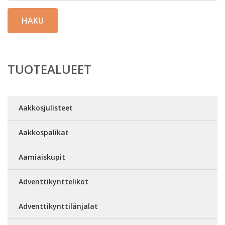
HAKU
TUOTEALUEET
Aakkosjulisteet
Aakkospalikat
Aamiaiskupit
Adventtikyntteliköt
Adventtikynttilänjalat