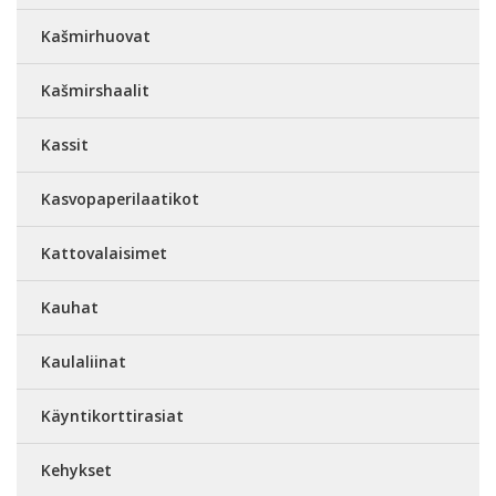
Kašmirhuovat
Kašmirshaalit
Kassit
Kasvopaperilaatikot
Kattovalaisimet
Kauhat
Kaulaliinat
Käyntikorttirasiat
Kehykset