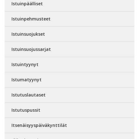
Istuinpäälliset
Istuinpehmusteet
Istuinsuojukset
Istuinsuojussarjat
Istuintyynyt
Istumatyynyt
Istutuslautaset
Istutuspussit
Itsenäisyyspäiväkynttilät