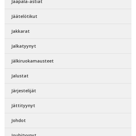
Jääpala-astiat
Jäätelötikut
Jakkarat
Jalkatyynyt
Jälkiruokamausteet
Jalustat
Järjestelijät
Jättityynyt
Johdot
Jouhityynyt