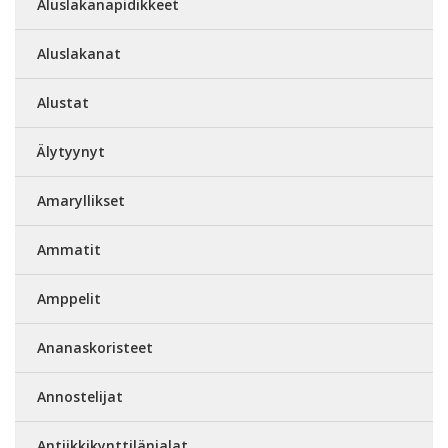
Aluslakanapidikkeet
Aluslakanat
Alustat
Älytyynyt
Amaryllikset
Ammatit
Amppelit
Ananaskoristeet
Annostelijat
Antiikkikynttilänjalat