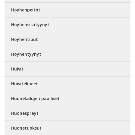
Höyhenpeitot
Höyhensisätyynyt
Höyhentiput
Höyhentyynyt
Huivit
Huivitelineet
Huonekalujen päälliset
Huonesprayt
Huonetuoksut