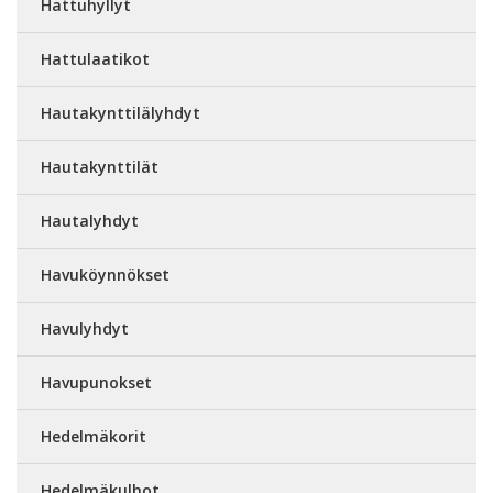
Hattuhyllyt
Hattulaatikot
Hautakynttilälyhdyt
Hautakynttilät
Hautalyhdyt
Havuköynnökset
Havulyhdyt
Havupunokset
Hedelmäkorit
Hedelmäkulhot