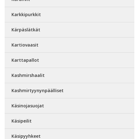
Karkkipurkkit
Kärpäslätkät
Kartiovaasit
Karttapallot
Kashmirshaalit
Kashmirtyynynpäälliset
Käsinojasuojat
Käsipeilit
Käsipyyhkeet