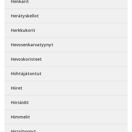
Henkarit
Herätyskellot
Herkkukorit
Hevosenkarvatyynyt
Hevoskoristeet
Hiihtäjätontut
Hiiret
Hiiriäidit
Himmelit
Hirssityynyt