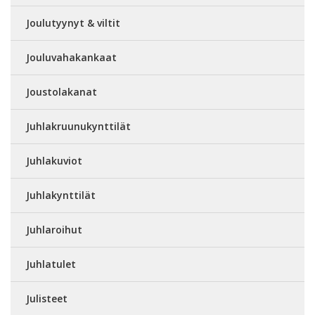
Joulutyynyt & viltit
Jouluvahakankaat
Joustolakanat
Juhlakruunukynttilät
Juhlakuviot
Juhlakynttilät
Juhlaroihut
Juhlatulet
Julisteet