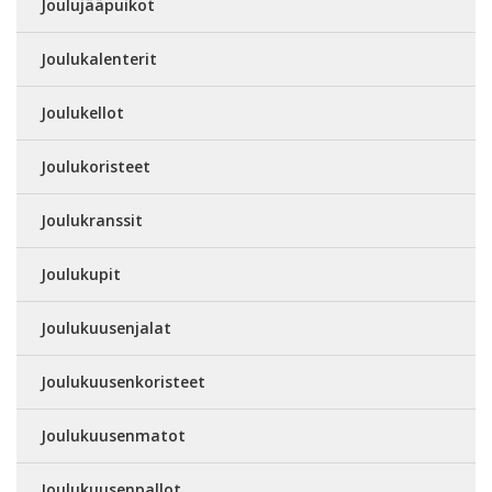
Joulujääpuikot
Joulukalenterit
Joulukellot
Joulukoristeet
Joulukranssit
Joulukupit
Joulukuusenjalat
Joulukuusenkoristeet
Joulukuusenmatot
Joulukuusenpallot