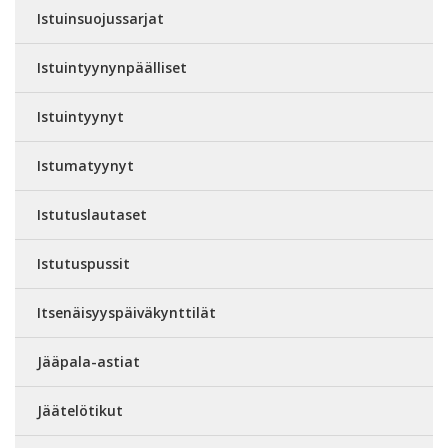
Istuinsuojussarjat
Istuintyynynpäälliset
Istuintyynyt
Istumatyynyt
Istutuslautaset
Istutuspussit
Itsenäisyyspäiväkynttilät
Jääpala-astiat
Jäätelötikut