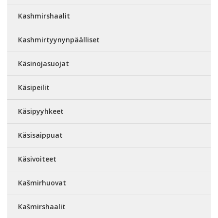
Kashmirshaalit
Kashmirtyynynpäälliset
Käsinojasuojat
Käsipeilit
Käsipyyhkeet
Käsisaippuat
Käsivoiteet
Kašmirhuovat
Kašmirshaalit