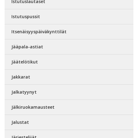
Istutuslautaset
Istutuspussit
Itsenäisyyspäiväkynttilät
Jääpala-astiat
Jäätelötikut
Jakkarat
Jalkatyynyt
Jälkiruokamausteet
Jalustat
Järjestelijät