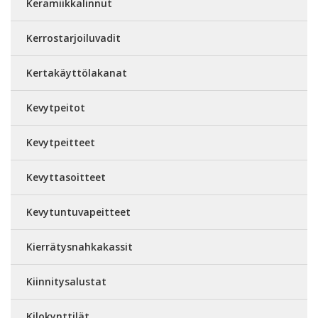
Keramiikkalinnut
Kerrostarjoiluvadit
Kertakäyttölakanat
Kevytpeitot
Kevytpeitteet
Kevyttasoitteet
Kevytuntuvapeitteet
Kierrätysnahkakassit
Kiinnitysalustat
Kilokynttilät