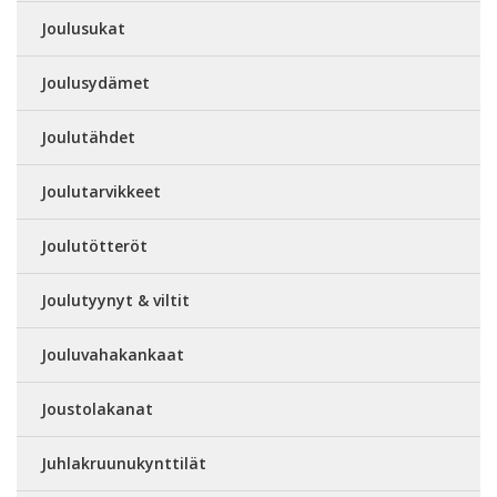
Joulusukat
Joulusydämet
Joulutähdet
Joulutarvikkeet
Joulutötteröt
Joulutyynyt & viltit
Jouluvahakankaat
Joustolakanat
Juhlakruunukynttilät