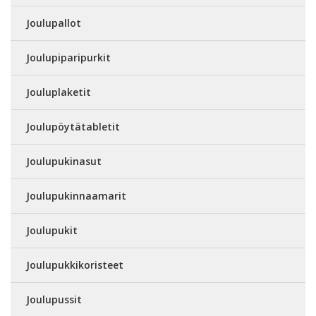
Joulupallot
Joulupiparipurkit
Jouluplaketit
Joulupöytätabletit
Joulupukinasut
Joulupukinnaamarit
Joulupukit
Joulupukkikoristeet
Joulupussit