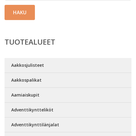
HAKU
TUOTEALUEET
Aakkosjulisteet
Aakkospalikat
Aamiaiskupit
Adventtikyntteliköt
Adventtikynttilänjalat