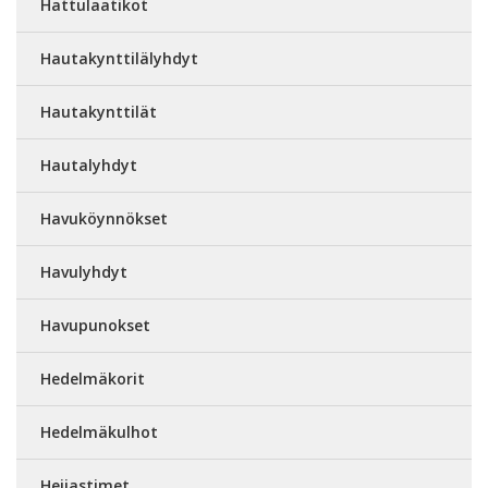
Hattulaatikot
Hautakynttilälyhdyt
Hautakynttilät
Hautalyhdyt
Havuköynnökset
Havulyhdyt
Havupunokset
Hedelmäkorit
Hedelmäkulhot
Heijastimet