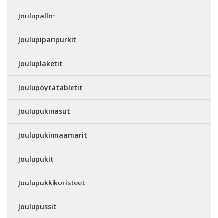
Joulupallot
Joulupiparipurkit
Jouluplaketit
Joulupöytätabletit
Joulupukinasut
Joulupukinnaamarit
Joulupukit
Joulupukkikoristeet
Joulupussit