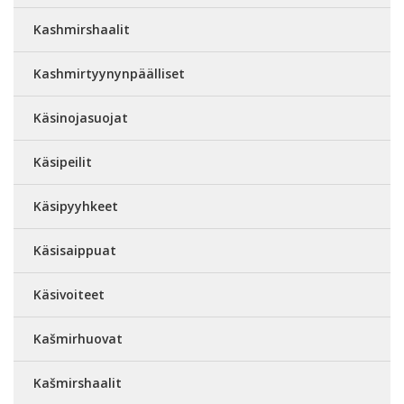
Kashmirshaalit
Kashmirtyynynpäälliset
Käsinojasuojat
Käsipeilit
Käsipyyhkeet
Käsisaippuat
Käsivoiteet
Kašmirhuovat
Kašmirshaalit