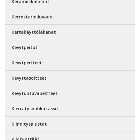
Keramiikkalinnut
Kerrostarjoiluvadit
Kertakäyttölakanat
Kevytpeitot
Kevytpeitteet
Kevyttasoitteet
Kevytuntuvapeitteet
Kierrätysnahkakassit
Kiinnitysalustat
Kilokynttilät