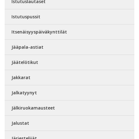
Istutuslautaset
Istutuspussit
Itsenäisyyspäiväkynttilät
Jääpala-astiat
Jäätelötikut
Jakkarat
Jalkatyynyt
Jälkiruokamausteet
Jalustat
Järjestelijät