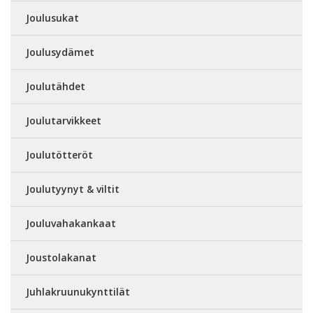
Joulusukat
Joulusydämet
Joulutähdet
Joulutarvikkeet
Joulutötteröt
Joulutyynyt & viltit
Jouluvahakankaat
Joustolakanat
Juhlakruunukynttilät