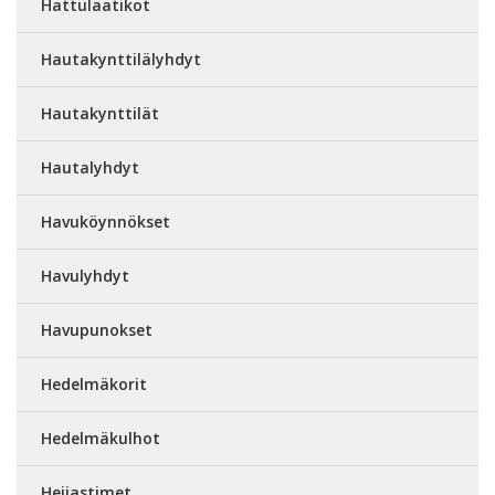
Hattulaatikot
Hautakynttilälyhdyt
Hautakynttilät
Hautalyhdyt
Havuköynnökset
Havulyhdyt
Havupunokset
Hedelmäkorit
Hedelmäkulhot
Heijastimet