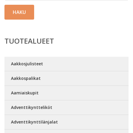
HAKU
TUOTEALUEET
Aakkosjulisteet
Aakkospalikat
Aamiaiskupit
Adventtikyntteliköt
Adventtikynttilänjalat