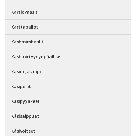
Kartiovaasit
Karttapallot
Kashmirshaalit
Kashmirtyynynpäälliset
Käsinojasuojat
Käsipeilit
Käsipyyhkeet
Käsisaippuat
Käsivoiteet