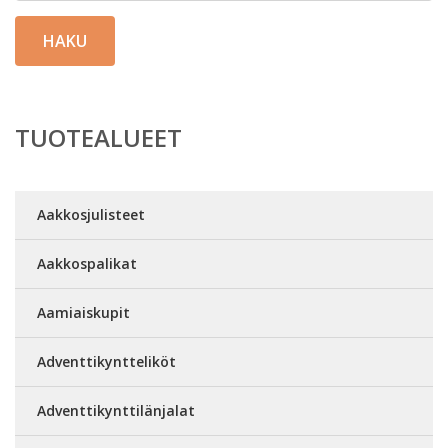
HAKU
TUOTEALUEET
Aakkosjulisteet
Aakkospalikat
Aamiaiskupit
Adventtikyntteliköt
Adventtikynttilänjalat