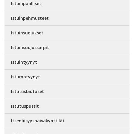
Istuinpäälliset
Istuinpehmusteet
Istuinsuojukset
Istuinsuojussarjat
Istuintyynyt
Istumatyynyt
Istutuslautaset
Istutuspussit
Itsenäisyyspäiväkynttilät