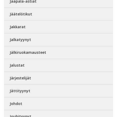
Jääpala-astiat
Jäätelötikut
Jakkarat
Jalkatyynyt
Jälkiruokamausteet
Jalustat
Järjestelijät
Jättityynyt
Johdot
Jouhityynyt