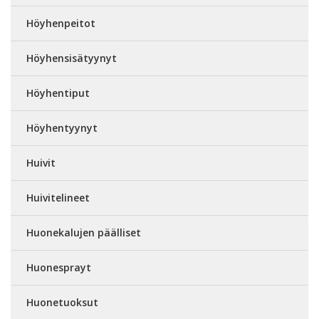
Höyhenpeitot
Höyhensisätyynyt
Höyhentiput
Höyhentyynyt
Huivit
Huivitelineet
Huonekalujen päälliset
Huonesprayt
Huonetuoksut