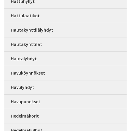
Hattuhyllyt
Hattulaatikot
Hautakynttilälyhdyt
Hautakynttilät
Hautalyhdyt
Havuköynnökset
Havulyhdyt
Havupunokset
Hedelmäkorit
Hedelmäkulhot