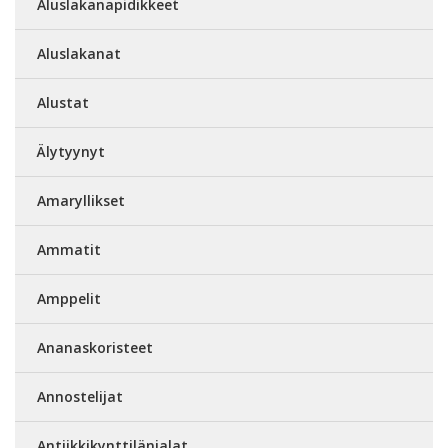
Aluslakanapidikkeet
Aluslakanat
Alustat
Älytyynyt
Amaryllikset
Ammatit
Amppelit
Ananaskoristeet
Annostelijat
Antiikkikynttilänjalat