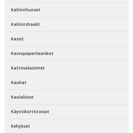
Kašmirhuovat
Kašmirshaalit
Kassit
Kasvopaperilaatikot
Kattovalaisimet
Kauhat
Kaulaliinat
Käyntikorttirasiat
Kehykset