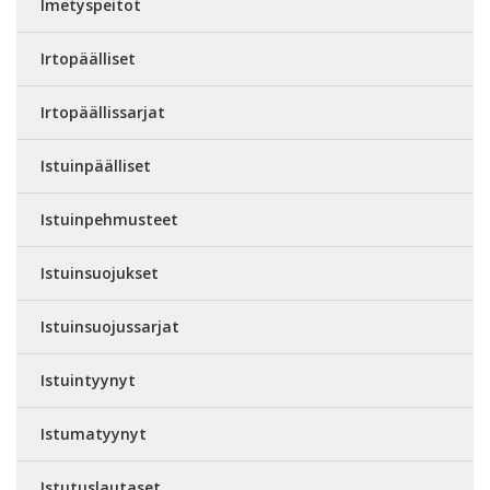
Imetyspeitot
Irtopäälliset
Irtopäällissarjat
Istuinpäälliset
Istuinpehmusteet
Istuinsuojukset
Istuinsuojussarjat
Istuintyynyt
Istumatyynyt
Istutuslautaset