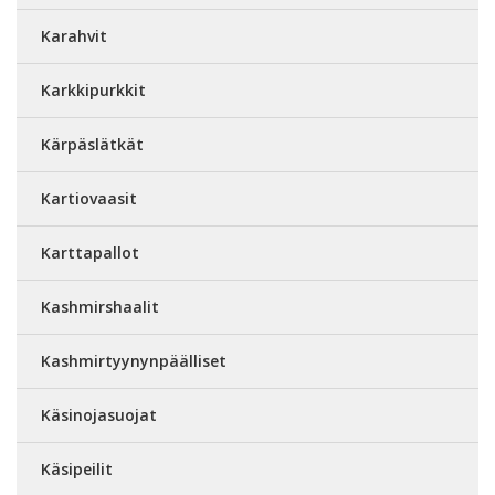
Karahvit
Karkkipurkkit
Kärpäslätkät
Kartiovaasit
Karttapallot
Kashmirshaalit
Kashmirtyynynpäälliset
Käsinojasuojat
Käsipeilit