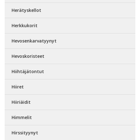
Herätyskellot
Herkkukorit
Hevosenkarvatyynyt
Hevoskoristeet
Hiihtäjätontut
Hiiret
Hiiriäidit
Himmelit
Hirssityynyt