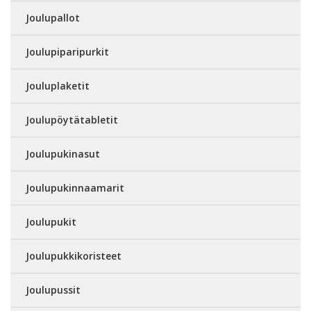
Joulupallot
Joulupiparipurkit
Jouluplaketit
Joulupöytätabletit
Joulupukinasut
Joulupukinnaamarit
Joulupukit
Joulupukkikoristeet
Joulupussit