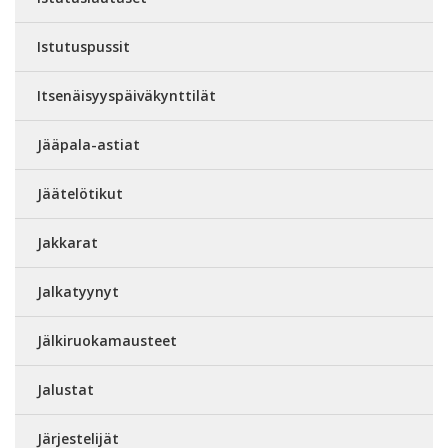
Istutuspussit
Itsenäisyyspäiväkynttilät
Jääpala-astiat
Jäätelötikut
Jakkarat
Jalkatyynyt
Jälkiruokamausteet
Jalustat
Järjestelijät