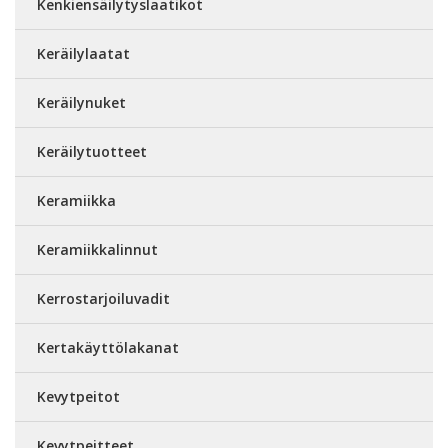
Kenkiensäilytyslaatikot
Keräilylaatat
Keräilynuket
Keräilytuotteet
Keramiikka
Keramiikkalinnut
Kerrostarjoiluvadit
Kertakäyttölakanat
Kevytpeitot
Kevytpeitteet