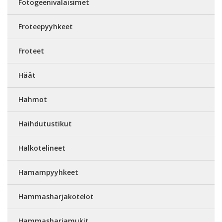
Fotogeenivalaisimet
Froteepyyhkeet
Froteet
Häät
Hahmot
Haihdutustikut
Halkotelineet
Hamampyyhkeet
Hammasharjakotelot
Hammasharjamukit