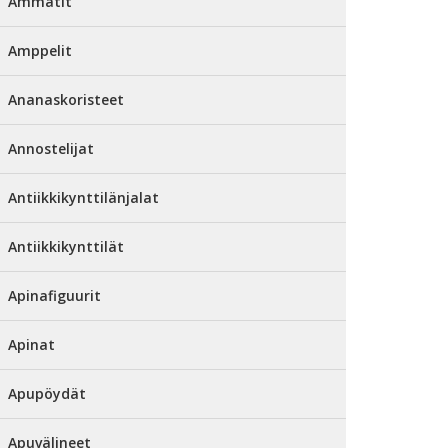
Ammatit
Amppelit
Ananaskoristeet
Annostelijat
Antiikkikynttilänjalat
Antiikkikynttilät
Apinafiguurit
Apinat
Apupöydät
Apuvälineet