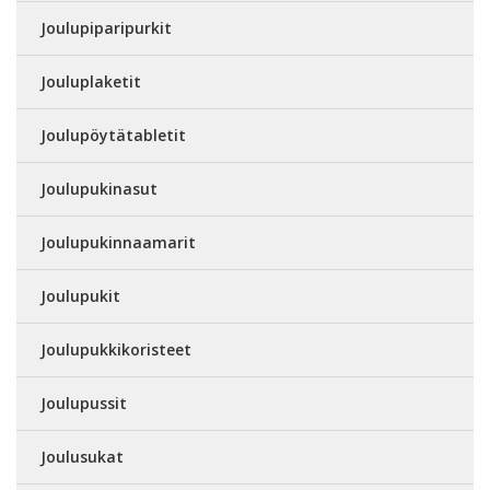
Joulupiparipurkit
Jouluplaketit
Joulupöytätabletit
Joulupukinasut
Joulupukinnaamarit
Joulupukit
Joulupukkikoristeet
Joulupussit
Joulusukat