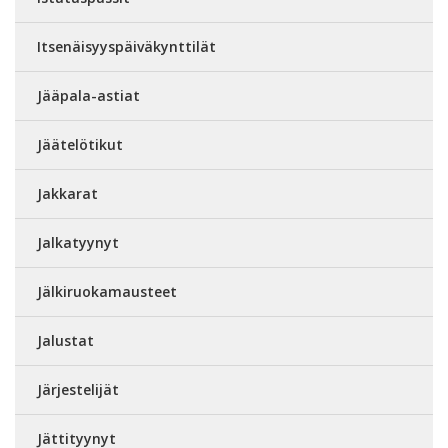
Itsenäisyyspäiväkynttilät
Jääpala-astiat
Jäätelötikut
Jakkarat
Jalkatyynyt
Jälkiruokamausteet
Jalustat
Järjestelijät
Jättityynyt