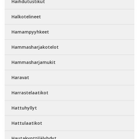
Haihdutustikut
Halkotelineet
Hamampyyhkeet
Hammasharjakotelot
Hammasharjamukit
Haravat
Harrastelaatikot
Hattuhyllyt
Hattulaatikot
Hautakynttilälyhdyt