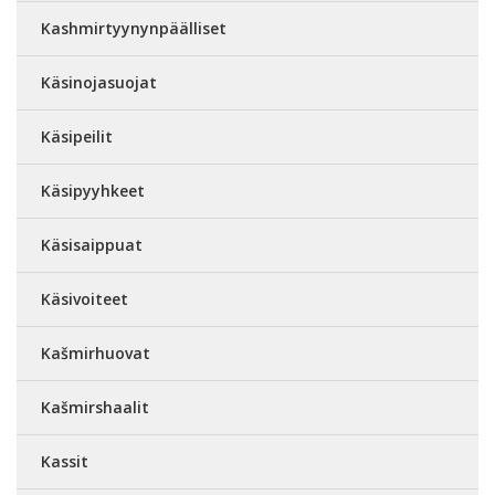
Kashmirtyynynpäälliset
Käsinojasuojat
Käsipeilit
Käsipyyhkeet
Käsisaippuat
Käsivoiteet
Kašmirhuovat
Kašmirshaalit
Kassit