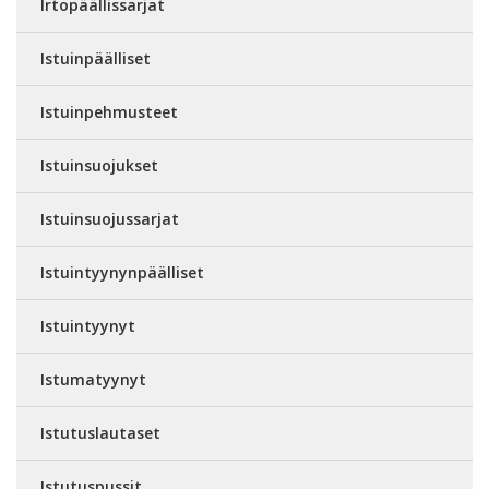
Irtopäällissarjat
Istuinpäälliset
Istuinpehmusteet
Istuinsuojukset
Istuinsuojussarjat
Istuintyynynpäälliset
Istuintyynyt
Istumatyynyt
Istutuslautaset
Istutuspussit