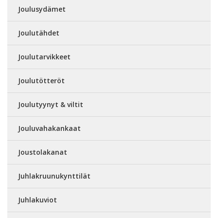
Joulusydämet
Joulutähdet
Joulutarvikkeet
Joulutötteröt
Joulutyynyt & viltit
Jouluvahakankaat
Joustolakanat
Juhlakruunukynttilät
Juhlakuviot