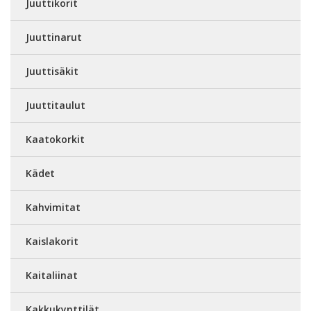
Juuttikorit
Juuttinarut
Juuttisäkit
Juuttitaulut
Kaatokorkit
Kädet
Kahvimitat
Kaislakorit
Kaitaliinat
Kakkukynttilät