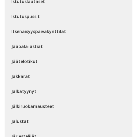
Istutuslautaset
Istutuspussit
Itsenäisyyspäiväkynttilät
Jääpala-astiat
Jäätelötikut
Jakkarat
Jalkatyynyt
Jälkiruokamausteet
Jalustat
Järjestelijät