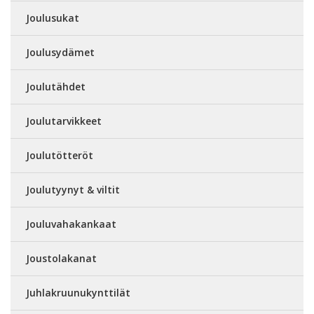
Joulusukat
Joulusydämet
Joulutähdet
Joulutarvikkeet
Joulutötteröt
Joulutyynyt & viltit
Jouluvahakankaat
Joustolakanat
Juhlakruunukynttilät