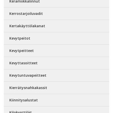
Keramiikkalinnut
Kerrostarjoiluvadit
Kertakäyttölakanat
Kevytpeitot
Kevytpeitteet
Kevyttasoitteet
Kevytuntuvapeitteet
Kierrätysnahkakassit
Kiinnitysalustat
Kilokynttilät