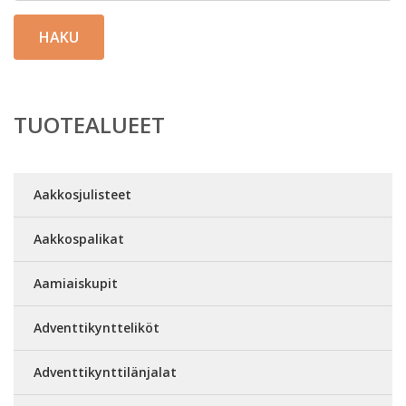
HAKU
TUOTEALUEET
Aakkosjulisteet
Aakkospalikat
Aamiaiskupit
Adventtikyntteliköt
Adventtikynttilänjalat