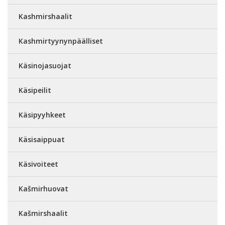
Kashmirshaalit
Kashmirtyynynpäälliset
Käsinojasuojat
Käsipeilit
Käsipyyhkeet
Käsisaippuat
Käsivoiteet
Kašmirhuovat
Kašmirshaalit