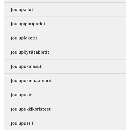
Joulupallot
Joulupiparipurkit
Jouluplaketit
Joulupöytätabletit
Joulupukinasut
Joulupukinnaamarit
Joulupukit
Joulupukkikoristeet
Joulupussit