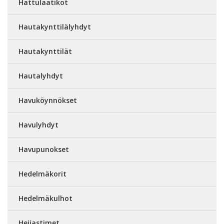
Hattulaatikot
Hautakynttilälyhdyt
Hautakynttilät
Hautalyhdyt
Havuköynnökset
Havulyhdyt
Havupunokset
Hedelmäkorit
Hedelmäkulhot
Heijastimet